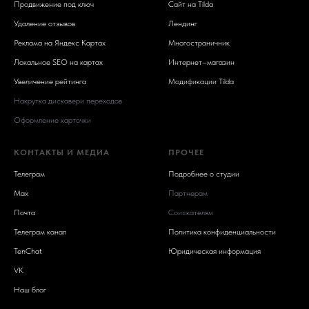
Продвижение под ключ
Сайт на Tilda
Удаление отзывов
Лендинг
Реклама на Яндекс Картах
Многостраничник
Локальное SEO на картах
Интернет–магазин
Увеличение рейтинга
Модификации Tilda
Накрутка дискавери переходов
Оформление карточки
КОНТАКТЫ И МЕДИА
ПРОЧЕЕ
Телеграм
Подробнее о студии
Max
Партнерам
Почта
Соискателям
Телеграм канал
Политика конфиденциальности
TenChat
Юридическая информация
VK
Наш блог