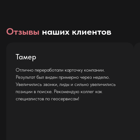
Отзывы
наших клиентов
Вилера Закир
отали карточку компании.
Хорошо проработали н
иден примерно через неделю.
нюансах нашей ЦА. Оч
ки, лиды и сильно увеличились
функциональный сайт п
. Рекомендую коллег как
рекомендую вам завест
 геосервисам!