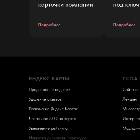
карточки компании
под ключ
Подробнее
Подробнее
ЯНДЕКС КАРТЫ
TILDA
Продвижение под ключ
Сайт на T
Удаление отзывов
Лендинг
Реклама на Яндекс Картах
Многостр
Локальное SEO на картах
Интерне
Увеличение рейтинга
Модифика
Накрутка дискавери переходов