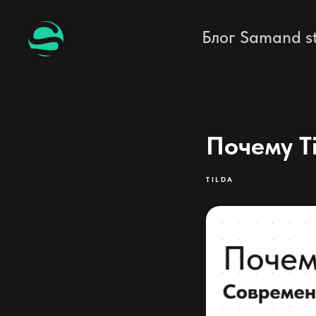
Блог Samand s
Почему T
TILDA