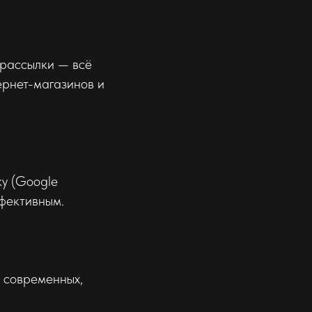
-рассылки — всё
ернет-магазинов и
ку (Google
ффективным.
я современных,