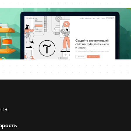
чин:
орость