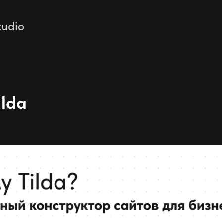
tudio
ilda