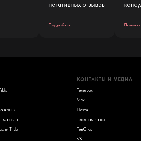
негативных отзывов
консу
Подробнее
Получит
КОНТАКТЫ И МЕДИА
ilda
Телеграм
Max
аничник
Почта
т–магазин
Телеграм канал
ции Tilda
TenChat
VK